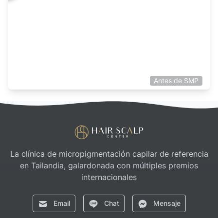
Inmediatamente después de la 3cera sesión
Antes de SMP
Footer
Hair Scalp Center
La clínica de micropigmentación capilar de referencia
en Tailandia, galardonada con múltiples premios
internacionales
Email
Chat
Mensaje