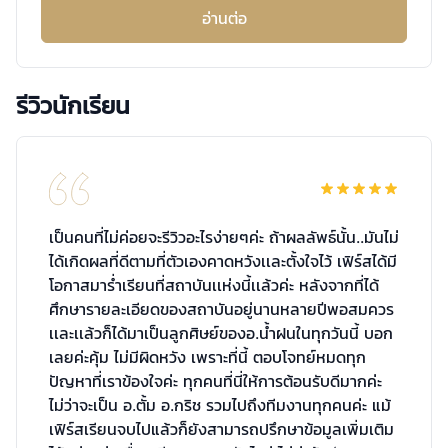
อ่านต่อ
รีวิวนักเรียน
เป็นคนที่ไม่ค่อยจะรีวิวอะไรง่ายๆค่ะ ถ้าผลลัพธ์นั้น..มันไม่
ได้เกิดผลที่ดีตามที่ตัวเองคาดหวังเเละตั้งใจไว้ เฟิร์สได้มี
โอกาสมาร่ำเรียนที่สถาบันเเห่งนี้เเล้วค่ะ หลังจากที่ได้
ศึกษารายละเอียดของสถาบันอยู่นานหลายปีพอสมควร
เเละเเล้วก็ได้มาเป็นลูกศิษย์ของอ.น้ำฝนในทุกวันนี้ บอก
เลยค่ะคุ้ม ไม่มีผิดหวัง เพราะที่นี้ ตอบโจทย์หมดทุก
ปัญหาที่เราข้องใจค่ะ ทุกคนที่นี่ให้การต้อนรับดีมากค่ะ
ไม่ว่าจะเป็น อ.ตั้ม อ.กริช รวมไปถึงทีมงานทุกคนค่ะ แม้
เฟิร์สเรียนจบไปแล้วก็ยังสามารถปรึกษาข้อมูลเพิ่มเติม