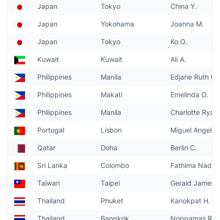
Japan
Tokyo
China Y.
Japan
Yokohama
Joanna M.
Japan
Tokyo
Ko O.
Kuwait
Kuwait
Ali A.
Philippines
Manila
Edjane Ruth G.
Philippines
Makati
Emelinda O.
Philippines
Manila
Charlotte Ryan 
Portugal
Lisbon
Miguel Angelo 
Qatar
Doha
Berlin C.
Sri Lanka
Colombo
Fathima Nadhiy
Taiwan
Taipei
Gerald James 
Thailand
Phuket
Kanokpat H.
Thailand
Bangkok
Noppamas R.