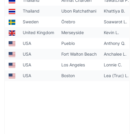
Thailand
Amnat Charoen
Tawatchai P.
Thailand
Ubon Ratchathani
Khattiya B.
Sweden
Örebro
Soawarot L.
United Kingdom
Merseyside
Kevin L.
USA
Pueblo
Anthony Q.
USA
Fort Walton Beach
Anchalee L.
USA
Los Angeles
Lonnie C.
USA
Boston
Lea (Truc) L.