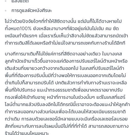
แสงแดด
การดูแลผิวหนังศีรษะ
ไม่ว่าด้วยปัจจัยใดๆที่ทำให้สีซีดจางนั้น แต่มันก็ไม่ได้จางหายไป
ทั้งหมด100% ยังเหลือเงาบางๆที่ผิวอยู่แค่มันไม่เข้ม คม ชัด
เหมือนทำปีแรกๆ เมื่อเราเริ่มเห็นว่าสีจางไม่ชัดแล้วสามารถนัดเข้า
ทำการเติมสีได้เลยหรือถ้าไม่แน่ใจสามารถเชคกับทางร้านได้อีกที
บางทีการมาเติมก็ไม่ใช่แค่การที่สีซีดจางอย่างเดียว ในบางเคส
ลูกค้านัดเข้ามาเร็วขึ้นอาจจะแค่ต้องการปรับแฮร์ไลน์ด้านหน้าหรือ
เติมส่วนที่ขยายวงกว้างจากเดิมออกไป ในเคสที่ปรับแฮร์ไลน์ถ้า
พื้นที่ที่ต้องการปรับนั้นมีที่ว่างพอให้การเบลนออกจากเดิมโดยไม่
ต่ำเกินไปก็สามารถปรับได้ ปกติแล้วการทำกับทางร้านเราจะเหลือ
พื้นที่ให้ปรับทรง แนะนำทรงธรรมชาติเพื่ออนาคตเราอยากปรับ
ทรงเพื่อให้เข้ากับอายุ หน้าที่การงานในช่วงนั้นๆ แต่ในเคสที่แฮร์
ไลน์ต่ำมากแล้วปรับลงอีกไม่ได้กรณีนี้เราอาจจะต้องแนะนำให้ลูกค้า
ทำการลบออกบางส่วนก่อนเพื่อจะได้เบลนให้สวยเนียนธรรมชาติ
กว่าเดิม การลบด้วยเลเซอร์มีหลายแบบจะมีเครื่องเลเซอร์ลบรอย
สักที่เหมาะกับการลบไรผมนั้นมีไม่กี่ที่ที่ทำได้ สามารถสอบถามทาง
ร้านได้ว่าแบบไหนเหมาะ