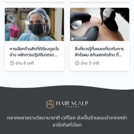
การเลือกร้านสักที่ดีต้องดูอะไร
สิ่งที่ควรรู้ทั้งหมดเกี่ยวกับการ
บ้าง หลักการปฎิบัติมาตรการ
สักไรผม สกินเฮดหัวล้าน กึ่ง
เกี่ยวกับความสะอาด
การแพทย์
อ่าน 8 นาที
อ่าน 3 นาที
ปลอดภัยของ แฮร์ สเก๊า
เซนเตอร์ Hair Scalp
Center
Footer
Hair Scalp Center
หลากหลายรางวัลนานาชาติ เวทีโลก ยังเป็นร้านแนะนำจากเหช่า
อาร์ททิสทั่วโลก