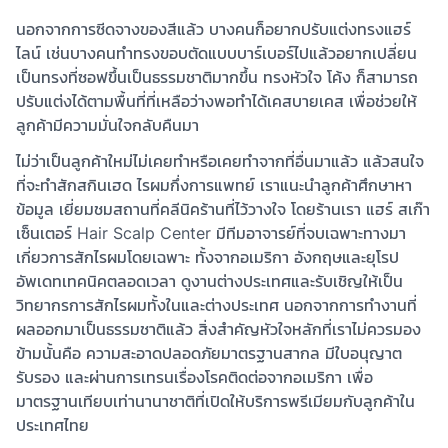
นอกจากการซีดจางของสีแล้ว บางคนก็อยากปรับแต่งทรงแฮร์
ไลน์ เช่นบางคนทำทรงขอบตัดแบบบาร์เบอร์ไปแล้วอยากเปลี่ยน
เป็นทรงที่ซอฟขึ้นเป็นธรรมชาติมากขึ้น ทรงหัวใจ โค้ง ก็สามารถ
ปรับแต่งได้ตามพื้นที่ที่เหลือว่างพอทำได้เคสบายเคส เพื่อช่วยให้
ลูกค้ามีความมั่นใจกลับคืนมา
ไม่ว่าเป็นลูกค้าใหม่ไม่เคยทำหรือเคยทำจากที่อื่นมาแล้ว แล้วสนใจ
ที่จะทำสักสกินเฮด ไรผมกึ่งการแพทย์ เราแนะนำลูกค้าศึกษาหา
ข้อมูล เยี่ยมชมสถานที่คลีนิคร้านที่ไว้วางใจ โดยร้านเรา แฮร์ สเก๊า
เซ็นเตอร์ Hair Scalp Center มีทีมอาจารย์ที่จบเฉพาะทางมา
เกี่ยวการสักไรผมโดยเฉพาะ ทั้งจากอเมริกา อังกฤษและยุโรป
อัพเดทเทคนิคตลอดเวลา ดูงานต่างประเทศและรับเชิญให้เป็น
วิทยากรการสักไรผมทั้งในและต่างประเทศ นอกจากการทำงานที่
ผลออกมาเป็นธรรมชาติแล้ว สิ่งสำคัญหัวใจหลักที่เราไม่ควรมอง
ข้ามนั้นคือ ความสะอาดปลอดภัยมาตรฐานสากล มีใบอนุญาต
รับรอง และผ่านการเทรนเรื่องโรคติดต่อจากอเมริกา เพื่อ
มาตรฐานเทียบเท่านานาชาติที่เปิดให้บริการพรีเมียมกับลูกค้าใน
ประเทศไทย