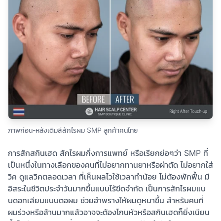
ภาพก่อน-หลังเติมสีสักไรผม SMP ลูกค้าคนไทย
การสักสกินเฮด สักไรผมกึ่งการแพทย์ หรือเรียกย่อๆว่า SMP ที่
เป็นหนึ่งในทางเลือกของคนที่ไม่อยากทานยาหรือผ่าตัด ไม่อยากใส่
วิค ดูแลวิคตลอดเวลา ที่เห็นผลไวใช้เวลาทำน้อย ไม่ต้องพักฟื้น มี
อิสระในชีวิตประจำวันมากขึ้นแบบไร้ขีดจำกัด เป็นการสักไรผมแบ
บดอทเลียนแบบตอผม ช่วยอำพรางให้ผมดูหนาขึ้น สำหรับคนที่
ผมร่วงหรือล้านมากแล้วอาจจะต้องโกนหัวหรือสกินเฮดก็ยิ่งเนียน