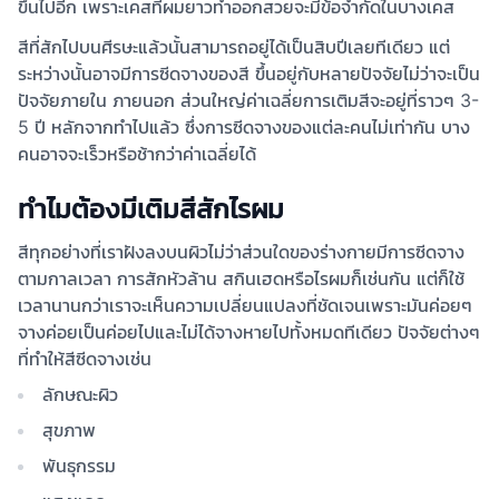
ขึ้นไปอีก เพราะเคสที่ผมยาวทำออกสวยจะมีข้อจำกัดในบางเคส
สีที่สักไปบนศีรษะแล้วนั้นสามารถอยู่ได้เป็นสิบปีเลยทีเดียว แต่
ระหว่างนั้นอาจมีการซีดจางของสี ขึ้นอยู่กับหลายปัจจัยไม่ว่าจะเป็น
ปัจจัยภายใน ภายนอก ส่วนใหญ่ค่าเฉลี่ยการเติมสีจะอยู่ที่ราวๆ 3-
5 ปี หลักจากทำไปแล้ว ซึ่งการซีดจางของแต่ละคนไม่เท่ากัน บาง
คนอาจจะเร็วหรือช้ากว่าค่าเฉลี่ยได้
ทำไมต้องมีเติมสีสักไรผม
สีทุกอย่างที่เราฝังลงบนผิวไม่ว่าส่วนใดของร่างกายมีการซีดจาง
ตามกาลเวลา การสักหัวล้าน สกินเฮดหรือไรผมก็เช่นกัน แต่ก็ใช้
เวลานานกว่าเราจะเห็นความเปลี่ยนแปลงที่ชัดเจนเพราะมันค่อยๆ
จางค่อยเป็นค่อยไปและไม่ได้จางหายไปทั้งหมดทีเดียว ปัจจัยต่างๆ
ที่ทำให้สีซีดจางเช่น
ลักษณะผิว
สุขภาพ
พันธุกรรม